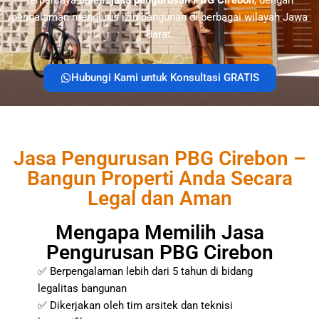
terpercaya dalam
jasa pengurusan PBG Cirebon
, dengan
pengalaman mengurus izin bangunan di berbagai wilayah Jawa
Barat.
Hubungi Kami untuk Konsultasi GRATIS
Jasa Pengurusan PBG Cirebon –
Bangun Properti Anda Secara
Legal dan Aman
Mengapa Memilih Jasa
Pengurusan PBG Cirebon
✅ Berpengalaman lebih dari 5 tahun di bidang
legalitas bangunan
✅ Dikerjakan oleh tim arsitek dan teknisi