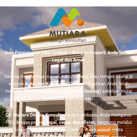
Jasa Pengurusan PBG Cirebon – Bangun Properti Anda Secara
Legal dan Aman
Sedang membangun rumah, ruko, gudang, atau tempat usaha di
wilayah
Kota atau Kabupaten Cirebon
? Pastikan Anda telah
memiliki
PBG (Persetujuan Bangunan Gedung)
sebelum mulai
konstruksi atau renovasi.
CV Mutiara Desain Konsultan
siap membantu Anda mengurus
PBG dengan proses
legal, cepat, dan efisien
, langsung melalui
sistem resmi pemerintah (SIMBG). Kami adalah mitra