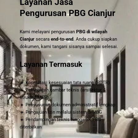
Layanan Jasa
Pengurusan PBG Cianjur
Kami melayani pengurusan
PBG di wilayah
Cianjur
secara
end-to-end
. Anda cukup siapkan
dokumen, kami tangani sisanya sampai selesai.
Layanan Termasuk
🔸 Konsultasi kesesuaian tata ruang (RDTR)
🔸 Pembuatan gambar teknis (arsitektur,
struktur, MEP)
🔸 Penyusunan dokumen administratif lengkap
🔸 Pengajuan izin melalui sistem SIMBG
🔸 Pendampingan teknis hingga SK PBG
diterbitkan