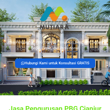
Jasa Pengurusan PBG Cianjur – Urus Izin Bangunan Secara
Legal, Cepat, dan Profesional
Hubungi Kami untuk Konsultasi GRATIS
Jasa Pengurusan PBG Cianjur